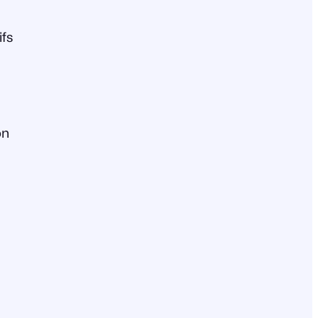
fs
on