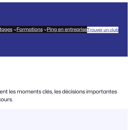
tages
Formations
Ping en entreprise
Trouver un club
cent les moments clés, les décisions importantes
cours.