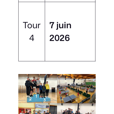
TT
Tour
7 juin
de
4
2026
&
Bo