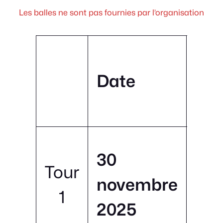
Les balles ne sont pas fournies par l’organisation
Date
l
Mi
30
Tour
T
novembre
1
2025
Fei