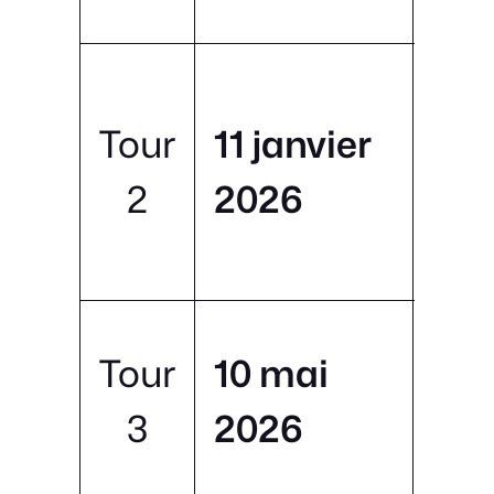
Tour
11 janvier
Boi
2
2026
Mon
la 
Tour
10 mai
Mir
3
2026
Fei