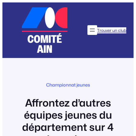
Aller
au
contenu
Trouver un club
Championnat jeunes
Affrontez d’autres
équipes jeunes du
département sur 4