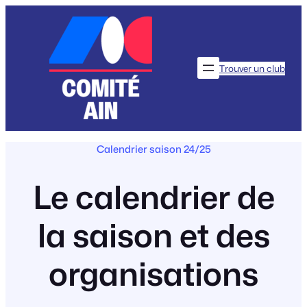
Aller
au
contenu
Trouver un club
Calendrier saison 24/25
Le calendrier de
la saison et des
organisations