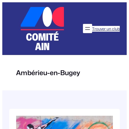
Aller
au
contenu
Trouver un club
Ambérieu-en-Bugey