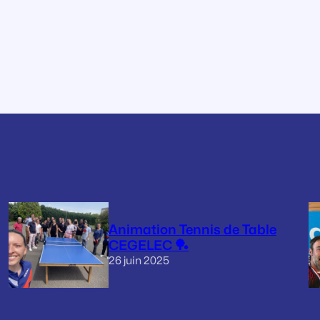
Animation Tennis de Table
CEGELEC 🏓
26 juin 2025