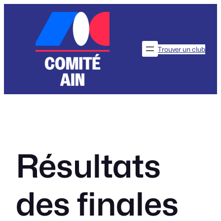
Aller
au
contenu
Trouver un club
Résultats
des finales